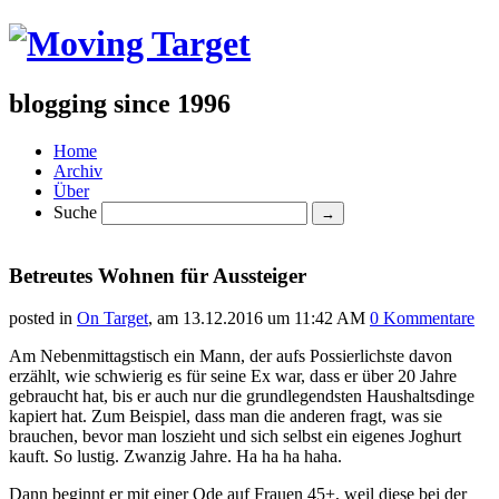
blogging since 1996
Home
Archiv
Über
Suche
Betreutes Wohnen für Aussteiger
posted in
On Target
, am
13.12.2016 um 11:42 AM
0 Kommentare
Am Nebenmittagstisch ein Mann, der aufs Possierlichste davon
erzählt, wie schwierig es für seine Ex war, dass er über 20 Jahre
gebraucht hat, bis er auch nur die grundlegendsten Haushaltsdinge
kapiert hat. Zum Beispiel, dass man die anderen fragt, was sie
brauchen, bevor man loszieht und sich selbst ein eigenes Joghurt
kauft. So lustig. Zwanzig Jahre. Ha ha ha haha.
Dann beginnt er mit einer Ode auf Frauen 45+, weil diese bei der