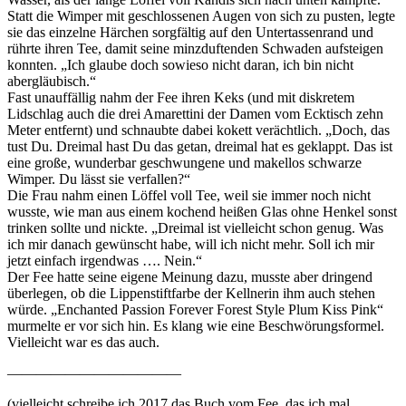
Statt die Wimper mit geschlossenen Augen von sich zu pusten, legte
sie das einzelne Härchen sorgfältig auf den Untertassenrand und
rührte ihren Tee, damit seine minzduftenden Schwaden aufsteigen
konnten. „Ich glaube doch sowieso nicht daran, ich bin nicht
abergläubisch.“
Fast unauffällig nahm der Fee ihren Keks (und mit diskretem
Lidschlag auch die drei Amarettini der Damen vom Ecktisch zehn
Meter entfernt) und schnaubte dabei kokett verächtlich. „Doch, das
tust Du. Dreimal hast Du das getan, dreimal hat es geklappt. Das ist
eine große, wunderbar geschwungene und makellos schwarze
Wimper. Du lässt sie verfallen?“
Die Frau nahm einen Löffel voll Tee, weil sie immer noch nicht
wusste, wie man aus einem kochend heißen Glas ohne Henkel sonst
trinken sollte und nickte. „Dreimal ist vielleicht schon genug. Was
ich mir danach gewünscht habe, will ich nicht mehr. Soll ich mir
jetzt einfach irgendwas …. Nein.“
Der Fee hatte seine eigene Meinung dazu, musste aber dringend
überlegen, ob die Lippenstiftfarbe der Kellnerin ihm auch stehen
würde. „Enchanted Passion Forever Forest Style Plum Kiss Pink“
murmelte er vor sich hin. Es klang wie eine Beschwörungsformel.
Vielleicht war es das auch.
————————————
(vielleicht schreibe ich 2017 das Buch vom Fee, das ich mal