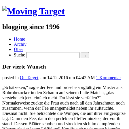
blogging since 1996
Home
Archiv
Über
Suche
Der vierte Wunsch
posted in
On Target
, am
14.12.2016 um 04:42 AM
1 Kommentar
„Schätzeken,“ sagte der Fee und bröselte sorgfältig ein Muster aus
Rohrohrzucker in den Schaum auf seinem Latte Matcha, „das
verstehe ich jetzt einfach nicht. Du lässt sie verfallen?“
Normalerweise zuckte die Frau auch nach all den Jahrzehnten noch
zusammen, wenn der Fee unangemeldet neben ihr auftauchte.
Diesmal nicht. Sie betrachtete die Wimper, die auf ihrer Fingerspitze
lag. Dann den Fee, dann den perfekten Pfefferminztee, der vor ihr
stand. Dessen Blätter schoben und streckten sich im dampfenden
Wasser, als der lange Löffel voll Kandis sich nach unten kämpfte.