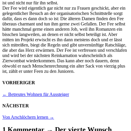
ist und nicht nur für ihn selbst.
Der Fee wird eigentlich gar nicht nur zu Frauen geschickt, aber ein
gelegentlicher Besuch an der organisatorischen Schnittstelle sorgt
dafür, dass es dann doch so ist: Die älteren Damen finden den Fee
überaus charmant und tun ihm gerne zwei Gefallen. Der Fee selbst
hätte manchmal gerne einen anderen Job, weil ihn Romanzen ein
bisschen langweilen, an denen er nicht selbst beteiligt ist. Aber
mitten im Projekt erwischt es ihn dann meistens doch und er lässt
sich mitreißen, biegt die Regeln und gibt unvernünftige Ratschläge,
die aber das Herz erwärmen. Der Fee ist verfressen und verschlafen
und wird bei der nächsten Reinkarnation wahrscheinlich als
Zierwombat wiederkommen. Das kann aber noch dauern, denn
obwohl er nach Menschenrechnung ein alter Sack von vierzig plus
ist, zählt er unter Feen zu den Junioren.
VORHERIGER
←
Betreutes Wohnen für Aussteiger
NÄCHSTER
Von Arschlöchern lernen
→
1 Kommentar
→
Der vierte Wunsch