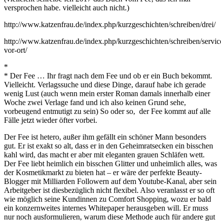
versprochen habe. vielleicht auch nicht.)
http://www.katzenfrau.de/index.php/kurzgeschichten/schreiben/drei/
http://www.katzenfrau.de/index.php/kurzgeschichten/schreiben/servic
vor-ort/
*
* Der Fee … Ihr fragt nach dem Fee und ob er ein Buch bekommt.
Vielleicht. Verlagssuche und diese Dinge, darauf habe ich gerade
wenig Lust (auch wenn mein erster Roman damals innerhalb einer
Woche zwei Verlage fand und ich also keinen Grund sehe,
vorbeugend entmutigt zu sein) So oder so, der Fee kommt auf alle
Fälle jetzt wieder öfter vorbei.
Der Fee ist hetero, außer ihm gefällt ein schöner Mann besonders
gut. Er ist exakt so alt, dass er in den Geheimratsecken ein bisschen
kahl wird, das macht er aber mit eleganten grauen Schläfen wett.
Der Fee liebt heimlich ein bisschen Glitter und unheimlich alles, was
der Kosmetikmarkt zu bieten hat – er wäre der perfekte Beauty-
Blogger mit Milliarden Followern auf dem Youtube-Kanal, aber sein
Arbeitgeber ist diesbezüglich nicht flexibel. Also veranlasst er so oft
wie möglich seine Kundinnen zu Comfort Shopping, wozu er bald
ein konzernweites internes Whitepaper herausgeben will. Er muss
nur noch ausformulieren, warum diese Methode auch für andere gut