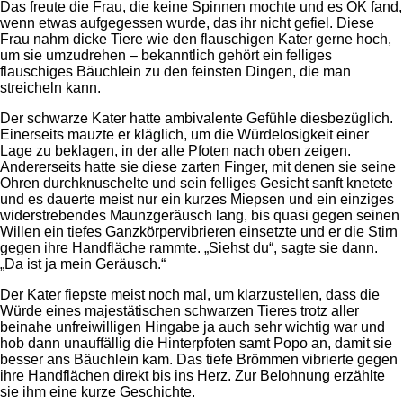
Das freute die Frau, die keine Spinnen mochte und es OK fand,
wenn etwas aufgegessen wurde, das ihr nicht gefiel. Diese
Frau nahm dicke Tiere wie den flauschigen Kater gerne hoch,
um sie umzudrehen – bekanntlich gehört ein felliges
flauschiges Bäuchlein zu den feinsten Dingen, die man
streicheln kann.
Der schwarze Kater hatte ambivalente Gefühle diesbezüglich.
Einerseits mauzte er kläglich, um die Würdelosigkeit einer
Lage zu beklagen, in der alle Pfoten nach oben zeigen.
Andererseits hatte sie diese zarten Finger, mit denen sie seine
Ohren durchknuschelte und sein felliges Gesicht sanft knetete
und es dauerte meist nur ein kurzes Miepsen und ein einziges
widerstrebendes Maunzgeräusch lang, bis quasi gegen seinen
Willen ein tiefes Ganzkörpervibrieren einsetzte und er die Stirn
gegen ihre Handfläche rammte. „Siehst du“, sagte sie dann.
„Da ist ja mein Geräusch.“
Der Kater fiepste meist noch mal, um klarzustellen, dass die
Würde eines majestätischen schwarzen Tieres trotz aller
beinahe unfreiwilligen Hingabe ja auch sehr wichtig war und
hob dann unauffällig die Hinterpfoten samt Popo an, damit sie
besser ans Bäuchlein kam. Das tiefe Brömmen vibrierte gegen
ihre Handflächen direkt bis ins Herz. Zur Belohnung erzählte
sie ihm eine kurze Geschichte.