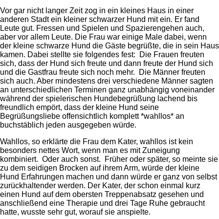
Vor gar nicht langer Zeit zog in ein kleines Haus in einer
anderen Stadt ein kleiner schwarzer Hund mit ein. Er fand
Leute gut. Fressen und Spielen und Spazierengehen auch,
aber vor allem Leute. Die Frau war einige Male dabei, wenn
der kleine schwarze Hund die Gäste begrüßte, die in sein Haus
kamen. Dabei stellte sie folgendes fest: Die Frauen freuten
sich, dass der Hund sich freute und dann freute der Hund sich
und die Gastfrau freute sich noch mehr. Die Männer freuten
sich auch. Aber mindestens drei verschiedene Männer sagten
an unterschiedlichen Terminen ganz unabhängig voneinander
während der spielerischen Hundebegrüßung lachend bis
freundlich empört, dass der kleine Hund seine
Begrüßungsliebe offensichtlich komplett *wahllos* an
buchstäblich jeden ausgegeben würde.
Wahllos, so erklärte die Frau dem Kater, wahllos ist kein
besonders nettes Wort, wenn man es mit Zuneigung
kombiniert. Oder auch sonst. Früher oder später, so meinte sie
zu dem seidigen Brocken auf ihrem Arm, würde der kleine
Hund Erfahrungen machen und dann würde er ganz von selbst
zurückhaltender werden. Der Kater, der schon einmal kurz
einen Hund auf dem obersten Treppenabsatz gesehen und
anschließend eine Therapie und drei Tage Ruhe gebraucht
hatte, wusste sehr gut, worauf sie anspielte.