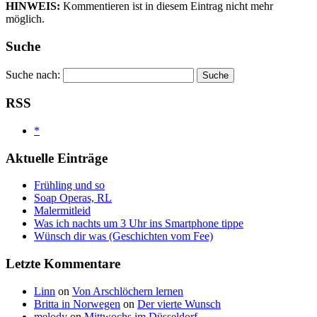
HINWEIS:
Kommentieren ist in diesem Eintrag nicht mehr
möglich.
Suche
Suche nach:
RSS
*
Aktuelle Einträge
Frühling und so
Soap Operas, RL
Malermitleid
Was ich nachts um 3 Uhr ins Smartphone tippe
Wünsch dir was (Geschichten vom Fee)
Letzte Kommentare
Linn
on
Von Arschlöchern lernen
Britta in Norwegen
on
Der vierte Wunsch
melody
on
Mittwochs im Düsseldorf