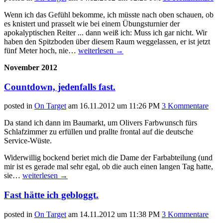
Wenn ich das Gefühl bekomme, ich müsste nach oben schauen, ob
es knistert und prasselt wie bei einem Übungsturnier der
apokalyptischen Reiter ... dann weiß ich: Muss ich gar nicht. Wir
haben den Spitzboden über diesem Raum weggelassen, er ist jetzt
fünf Meter hoch, nie…
weiterlesen
→
November 2012
Countdown, jedenfalls fast.
posted in
On Target
am
16.11.2012 um 11:26 PM
3 Kommentare
Da stand ich dann im Baumarkt, um Olivers Farbwunsch fürs
Schlafzimmer zu erfüllen und prallte frontal auf die deutsche
Service-Wüste.
Widerwillig bockend beriet mich die Dame der Farbabteilung (und
mir ist es gerade mal sehr egal, ob die auch einen langen Tag hatte,
sie…
weiterlesen
→
Fast hätte ich gebloggt.
posted in
On Target
am
14.11.2012 um 11:38 PM
3 Kommentare